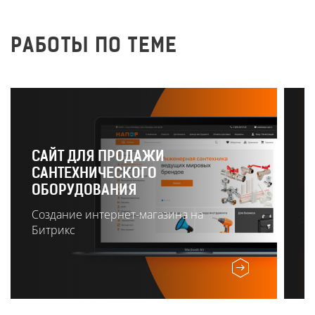
РАБОТЫ ПО ТЕМЕ
САЙТ ДЛЯ ПРОДАЖИ
САНТЕХНИЧЕСКОГО
Р
ОБОРУДОВАНИЯ
О
Создание интернет-магазина на
Битрикс