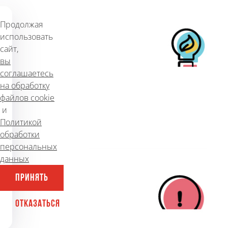
студии
Продолжая
248
25 марта 2014 г.
использовать
сайт,
вы
#САЙТЫ
#ЗАКАЗАТЬ САЙТ
соглашаетесь
на обработку
файлов cookie
Что обычно не входит в
и
разработку сайта
Политикой
обработки
210
19 апреля 2012 г.
персональных
данных
ПРИНЯТЬ
ОТКАЗАТЬСЯ
#САЙТЫ
#ЗАКАЗАТЬ САЙТ