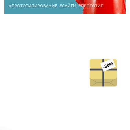
#ПРОТОТИПИРОВАНИЕ
#САЙТЫ
#ПРОТОТИП
Как можно снизить
стоимость разработки
сайта
213
7 июня 2015 г.
#САЙТЫ
#СТОИМОСТЬ
#РАЗРАБОТКА
Что нужно знать перед
тем, как заказывать
разработку сайта в нашей