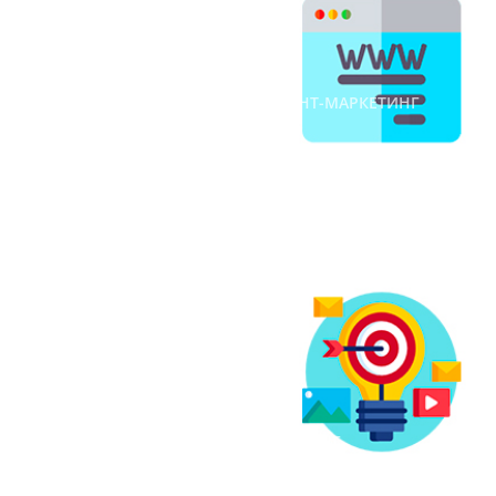
жанра
212,385
31 января 2019 г.
#ИНТЕРНЕТ-МАРКЕТИНГ
#КОНТЕНТ-МАРКЕТИНГ
#КОПИРАЙТИНГ
Маркетинговые стратегии
— суть, цели, виды
33,316
28 декабря 2018 г.
#МАРКЕТИНГ
#ИНТЕРНЕТ-МАРКЕТИНГ