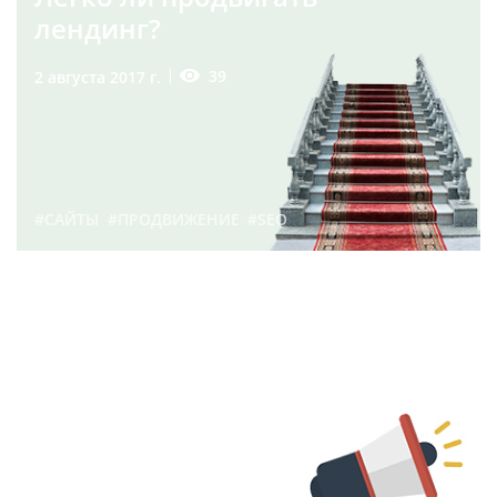
лендинг?
39
2 августа 2017 г.
#САЙТЫ
#ПРОДВИЖЕНИЕ
#SEO
Что такое продвижение
сайта? | Блог
Webevolution.ru
88
11 декабря 2017 г.