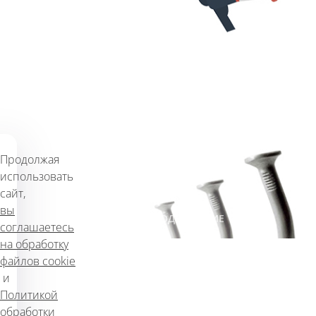
#САЙТЫ
#ПРОДВИЖЕНИЕ
Думайте о продвижение
сайта ещё на этапе его
разработки
315
21 декабря 2017 г.
Продолжая
использовать
сайт,
вы
#МАРКЕТИНГ
#САЙТЫ
#ПРОДВИЖЕНИЕ
соглашаетесь
на обработку
файлов cookie
Факторы, влияющие на
и
SEO (СЕО) продвижение
Политикой
сайта
обработки