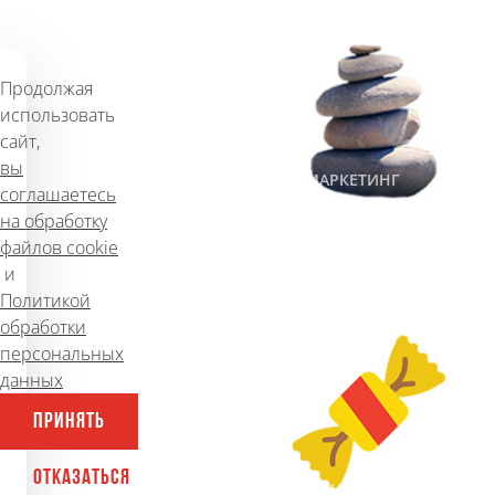
сайта
1,069
17 января 2018 г.
Продолжая
использовать
сайт,
вы
#SEO
#ПРОДВИЖЕНИЕ
#САЙТЫ
#МАРКЕТИНГ
соглашаетесь
на обработку
файлов cookie
Как работает контекстная
и
реклама
Политикой
обработки
137
1 февраля 2018 г.
персональных
данных
ПРИНЯТЬ
ОТКАЗАТЬСЯ
#МАРКЕТИНГ
#САЙТЫ
#ПРОДВИЖЕНИЕ
#РЕКЛАМА