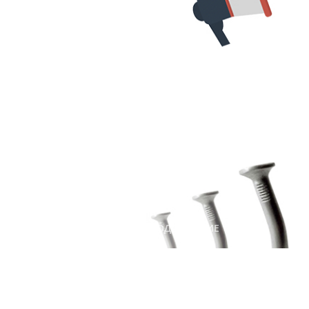
#САЙТЫ
#ПРОДВИЖЕНИЕ
Думайте о продвижение
сайта ещё на этапе его
разработки
313
21 декабря 2017 г.
#МАРКЕТИНГ
#САЙТЫ
#ПРОДВИЖЕНИЕ
Факторы, влияющие на
SEO (СЕО) продвижение