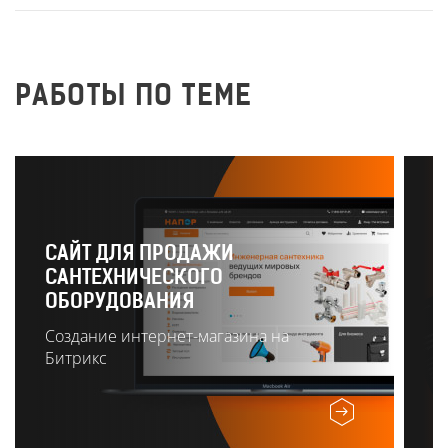
РАБОТЫ ПО ТЕМЕ
САЙТ ДЛЯ ПРОДАЖИ
САНТЕХНИЧЕСКОГО
Р
ОБОРУДОВАНИЯ
О
Создание интернет-магазина на
Битрикс