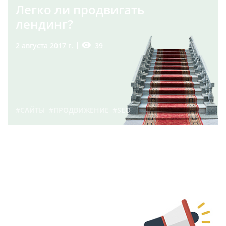
Легко ли продвигать
лендинг?
39
2 августа 2017 г.
#САЙТЫ
#ПРОДВИЖЕНИЕ
#SEO
Что такое продвижение
сайта? | Блог
Webevolution.ru
88
11 декабря 2017 г.