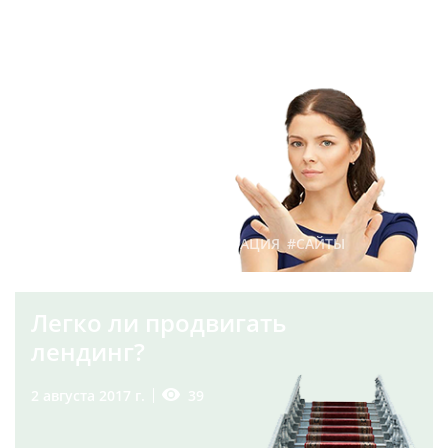
7 причин роста
показателя отказов на
сайте
119
14 июля 2017 г.
#ПРОДВИЖЕНИЕ
#ОПТИМИЗАЦИЯ
#САЙТЫ
Легко ли продвигать
лендинг?
39
2 августа 2017 г.