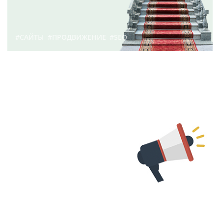
#САЙТЫ
#ПРОДВИЖЕНИЕ
#SEO
Что такое продвижение
сайта? | Блог
Webevolution.ru
88
11 декабря 2017 г.
#САЙТЫ
#ПРОДВИЖЕНИЕ
Думайте о продвижение