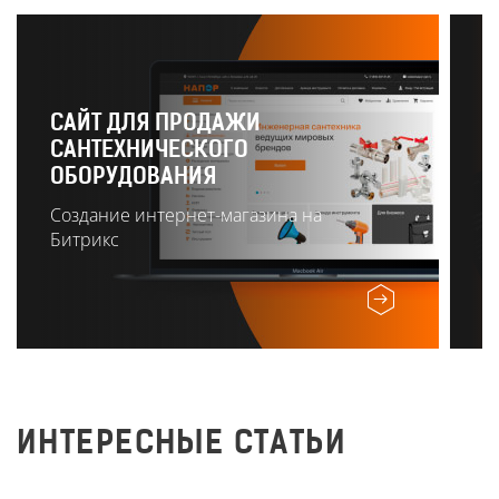
САЙТ ДЛЯ ПРОДАЖИ
САНТЕХНИЧЕСКОГО
Р
ОБОРУДОВАНИЯ
О
Создание интернет-магазина на
Битрикс
ИНТЕРЕСНЫЕ СТАТЬИ