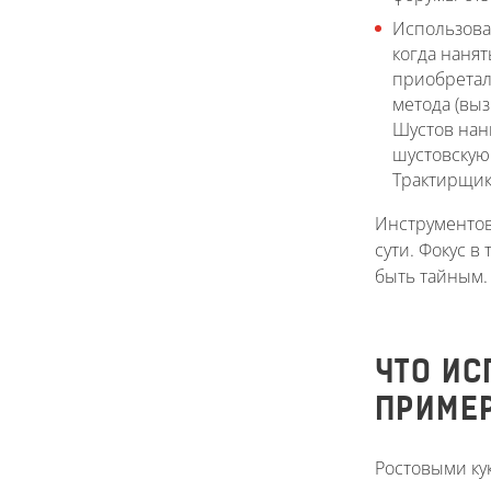
Использован
когда нанят
приобретали
метода (выз
Шустов нан
шустовскую 
Трактирщика
Инструментов
сути. Фокус в
быть тайным.
ЧТО ИС
ПРИМЕ
Ростовыми ку