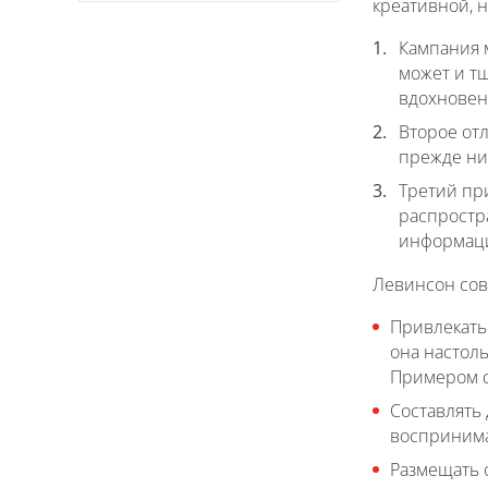
креативной, 
Кампания м
может и т
вдохновен
Второе отл
прежде ни
Третий пр
распростра
информаци
Левинсон сов
Привлекать
она настол
Примером ст
Составлять
воспринима
Размещать 