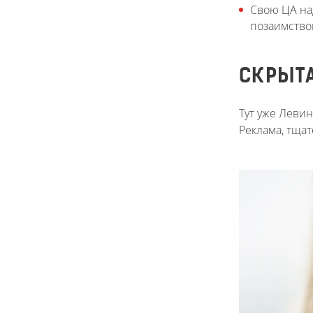
Свою ЦА над
позаимствов
СКРЫТА
Тут уже Леви
Реклама, тщат