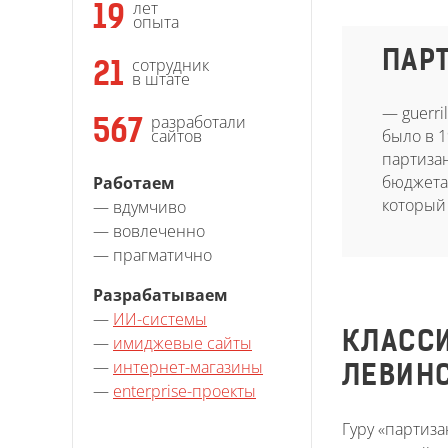
лет
19
опыта
ПАР
сотрудник
21
в штате
— guerri
разработали
567
было в 1
сайтов
партиза
бюджета
Работаем
который
— вдумчиво
— вовлеченно
— прагматично
Разрабатываем
—
ИИ-системы
КЛАССИ
—
имиджевые сайты
—
интернет-магазины
ЛЕВИН
—
enterprise-проекты
Гуру «партиз