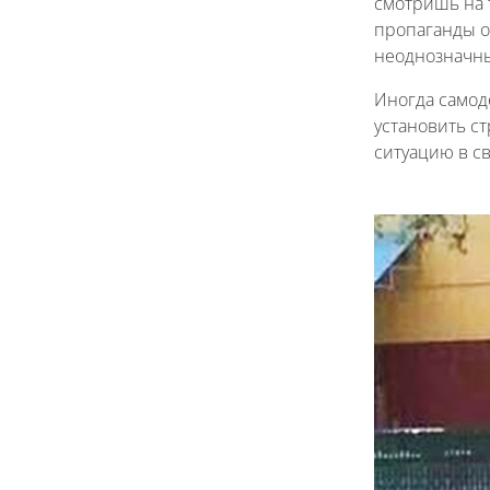
смотришь на 
пропаганды ог
неоднозначны
Иногда самод
установить ст
ситуацию в св