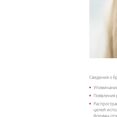
Сведения о б
Упоминаний
Появления 
Распростран
целей испо
форумы-отз