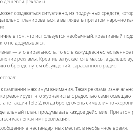
но дешевой рекламы.
ожет создаваться ситуативно, из подручных средств, кото
щательно планироваться, а выглядеть при этом нарочно к
ия.
ичие в том, что используется необычный, креативный под
кто не додумывался.
изнак — это виральность, то есть кажущееся естественно
нение рекламы. Креатив запускается в массы, а дальше а
ю о бренде путем обсуждений, сарафанного радио.
етовал:
 к кампании максимум внимания. Такая реклама изначально
ько резонирует, что журналисты с радостью сами освещаю
анет акция Tele 2, когда бренд очень символично «хорони
 детальный план, продумывать каждое действие. При этом 
ться как легкая импровизация.
сообщения в нестандартных местах, в необычное время.