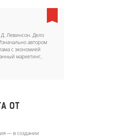
 Д. Левинсон. Дело
 Изначально автором
лама с экономией
анный маркетинг,
А ОТ
ния — в создании