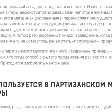
ия труда амбассадоров, подставных персон. Известна камп
ые актеры демонстративно заказывали напиток в элитных б
 его в магазинах, расхваливая и перечисляя преимуществ
ывать ажиотаж вокруг продукции) догадались гораздо рань
имал студентов, которые приходили в кабак и громогласно
водку. А потом разочарованно покидали заведение, когда 
м ничего не оставалось, как закупать «популярный» проду
 у партизанского маркетинга много. Названные примеры
 том, что когда способ скрытого продвижения раскусили и 
 Приходится изобретать нечто новое.
ПОЛЬЗУЕТСЯ В ПАРТИЗАНСКОМ 
РЫ
клами, раздающими листовки и флаеры, уже никого не удив