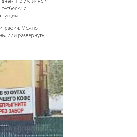
 днем. Но у уличной
 футболки с
трукции.
лиграфия. Можно
ень. Или развернуть