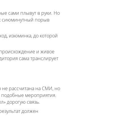
рые сами плывут в руки. Но
ак сиюминутный порыв
ход, изюминка, до которой
е происхождение и живое
удитория сама транслирует
 не рассчитана на СМИ, но
т подобные мероприятия.
л» дорогую связь.
результат должен