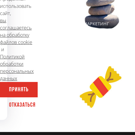
использовать
сайт,
вы
#SEO
#ПРОДВИЖЕНИЕ
#САЙТЫ
#МАРКЕТИНГ
соглашаетесь
на обработку
файлов cookie
Как работает контекстная
и
реклама
Политикой
обработки
141
1 февраля 2018 г.
персональных
данных
ПРИНЯТЬ
ОТКАЗАТЬСЯ
#МАРКЕТИНГ
#САЙТЫ
#ПРОДВИЖЕНИЕ
#РЕКЛАМА