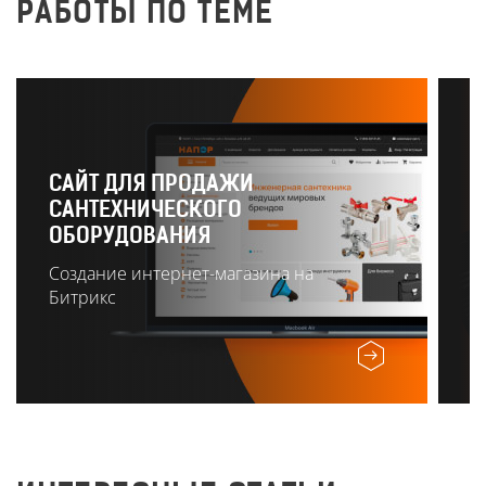
РАБОТЫ ПО ТЕМЕ
САЙТ ДЛЯ ПРОДАЖИ
САНТЕХНИЧЕСКОГО
Р
ОБОРУДОВАНИЯ
О
Создание интернет-магазина на
Битрикс