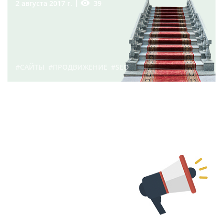
39
2 августа 2017 г.
#САЙТЫ
#ПРОДВИЖЕНИЕ
#SEO
Что такое продвижение
сайта? | Блог
Webevolution.ru
88
11 декабря 2017 г.
#САЙТЫ
#ПРОДВИЖЕНИЕ