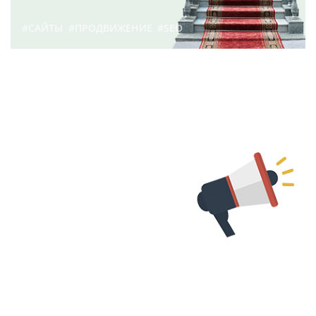
#САЙТЫ
#ПРОДВИЖЕНИЕ
#SEO
Что такое продвижение
сайта? | Блог
Webevolution.ru
88
11 декабря 2017 г.
#САЙТЫ
#ПРОДВИЖЕНИЕ
Думайте о продвижение
сайта ещё на этапе его