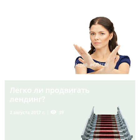
7 причин роста
показателя отказов на
сайте
119
14 июля 2017 г.
#ПРОДВИЖЕНИЕ
#ОПТИМИЗАЦИЯ
#САЙТЫ
Легко ли продвигать
лендинг?
39
2 августа 2017 г.