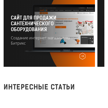
САЙТ ДЛЯ ПРОДАЖИ
САНТЕХНИЧЕСКОГО
Р
ОБОРУДОВАНИЯ
О
Создание интернет-магазина на
Битрикс
ИНТЕРЕСНЫЕ СТАТЬИ