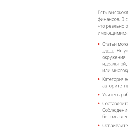
Есть высокок
финансов. В с
что реально 
имеющимися 
Статьи можн
здесь
. Не 
окружения. 
идеальной,
или многок
Категориче
авторитетн
Учитесь раб
Составляйт
Соблюдение
бессмыслен
Осваивайте 