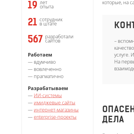
которые, на с
лет
19
опыта
сотрудник
21
в штате
КОН
разработали
567
сайтов
– вспомн
качество
Работаем
услуге.
На первы
— вдумчиво
взаимоде
— вовлеченно
— прагматично
Разрабатываем
—
ИИ-системы
—
имиджевые сайты
ОПАСЕН
—
интернет-магазины
—
enterprise-проекты
ДЕЛА