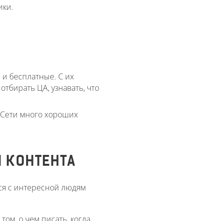
ики.
 и бесплатные. С их
тбирать ЦА, узнавать, что
в Сети много хороших
Я КОНТЕНТА
ься с интересной людям
том, о чем писать, когда