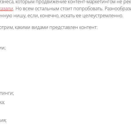
изнеса, которым продвижение контент-маркетингом не рек
казали
. Но всем остальным стоит попробовать. Разнообраз
нную нишу, если, конечно, искать ее целеустремленно.
отрим, какими видами представлен контент:
ии;
тинги;
а;
ия;