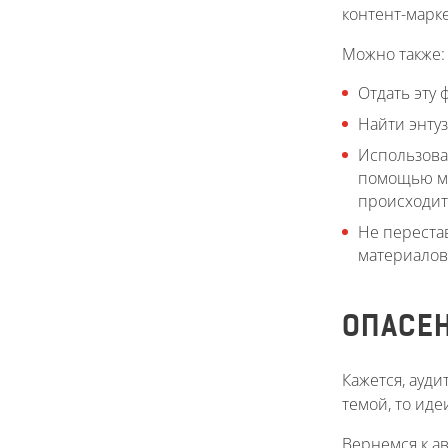
контент-марке
Можно также:
Отдать эту 
Найти энтуз
Использоват
помощью мо
происходит 
Не переста
материалов 
ОПАСЕН
Кажется, ауд
темой, то иде
Вернемся к ав