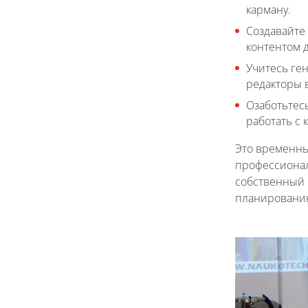
карману.
Создавайте
контентом д
Учитесь ге
редакторы 
Озаботьтес
работать с
Это временны
профессиональ
собственный 
планированию