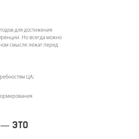
методов для достижения
куренции. Но всегда можно
ьном смысле лежат перед
требностям ЦА;
 формирования
 — ЭТО