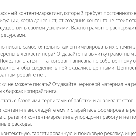
лассный контент-маркетинг, который требует постоянного
итуации, когда денег нет, от создания контента не стоит от
осуществить своими усилиями. Важно грамотно распоряди
ресурсами.
о писать самостоятельно, как оптимизировать их с точки 
уверены в легкости пера? Отдавайте на вычитку грамотным
Полезная статья — та, которая написана по собственному о
 важно, чтобы сведения в ней оказались ценными. Ценнос
ратном рерайте нет.
ски не можете писать? Отдавайте черновой материал на р
ых биржах копирайтинга.
отать с базовыми сервисами обработки и анализа текстов.
е контент-план, следуйте ему и старайтесь формировать р
 стратегии контент-маркетинга упорядочит работу и не по
ные расходы.
контекстную, таргетированную и поисковую рекламу, ищете