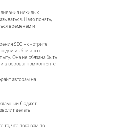
 вливания нехилых
казываться. Надо понять,
ться временем и
зрения SEO – смотрите
 людям из близкого
пыту. Она не обязана быть
ти в ворованном контенте
ерайт авторам на
екламный бюджет.
зволит делать
 то, что пока вам по