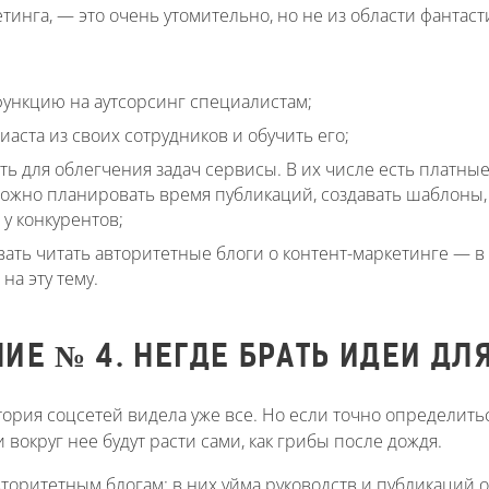
тинга, — это очень утомительно, но не из области фантаст
функцию на аутсорсинг специалистам;
иаста из своих сотрудников и обучить его;
ь для облегчения задач сервисы. В их числе есть платные
жно планировать время публикаций, создавать шаблоны, о
у конкурентов;
вать читать авторитетные блоги о контент-маркетинге — 
на эту тему.
ИЕ № 4. НЕГДЕ БРАТЬ ИДЕИ ДЛ
итория соцсетей видела уже все. Но если точно определит
и вокруг нее будут расти сами, как грибы после дождя.
торитетным блогам: в них уйма руководств и публикаций о 