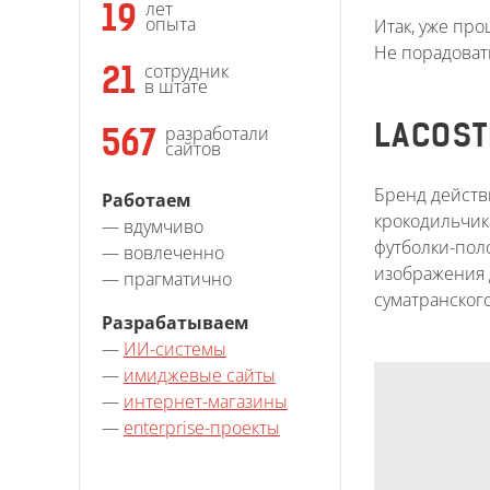
лет
19
опыта
Итак, уже про
Не порадовать
сотрудник
21
в штате
разработали
LACOST
567
сайтов
Бренд действ
Работаем
крокодильчик
— вдумчиво
футболки-пол
— вовлеченно
изображения 
— прагматично
суматранского
Разрабатываем
—
ИИ-системы
—
имиджевые сайты
—
интернет-магазины
—
enterprise-проекты