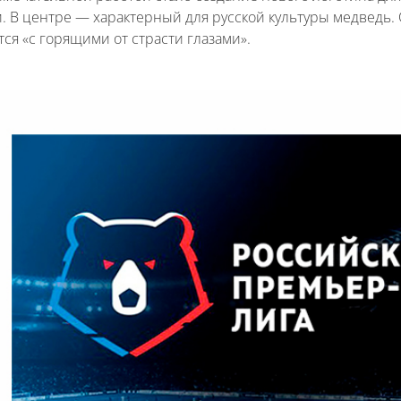
. В центре — характерный для русской культуры медведь.
ся «с горящими от страсти глазами».