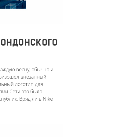
 ЛОНДОНСКОГО
аждую весну, обычно и
произошел внезапный
альный логотип для
ями Сети это было
ублик. Вряд ли в Nike