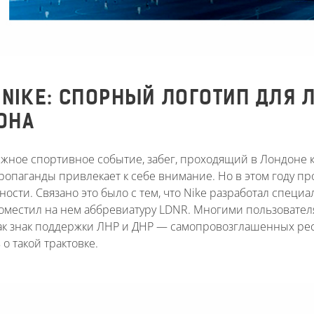
 NIKE: СПОРНЫЙ ЛОГОТИП ДЛЯ
ОНА
жное спортивное событие, забег, проходящий в Лондоне к
пропаганды привлекает к себе внимание. Но в этом году 
ности. Связано это было с тем, что Nike разработал специ
оместил на нем аббревиатуру LDNR. Многими пользовател
ак знак поддержки ЛНР и ДНР — самопровозглашенных респ
о такой трактовке.