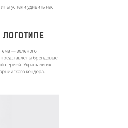
отипы успели удивить нас.
А ЛОГОТИПЕ
отема — зеленого
и представлены брендовые
ой серией. Украшали их
орнийского кондора,