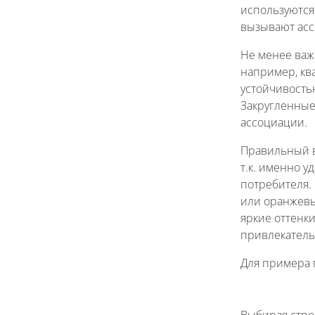
используются
вызывают асс
Не менее важ
например, кв
устойчивостью
Закругленные
ассоциации.
Правильный в
т.к. именно 
потребителя. 
или оранжевы
яркие оттенк
привлекател
Для примера 
Выбирая стро