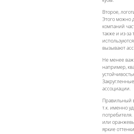
Второе, лого
Этого можно 
компаний част
также и из-за
используются
вызывают асс
Не менее важ
например, кв
устойчивостью
Закругленные
ассоциации.
Правильный в
т.к. именно 
потребителя. 
или оранжевы
яркие оттенк