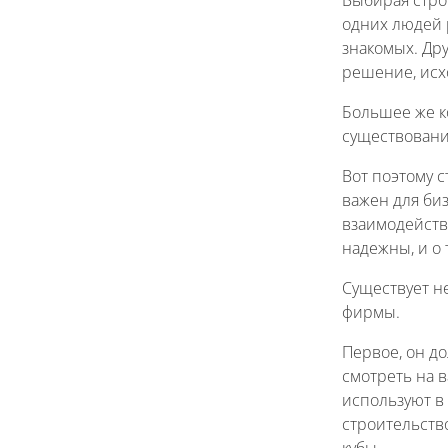
одних людей 
знакомых. Др
решение, исх
Большее же к
существования
Вот поэтому 
важен для би
взаимодейств
надежны, и о 
Существует н
фирмы.
Первое, он д
смотреть на 
используют в
строительств
кубы.