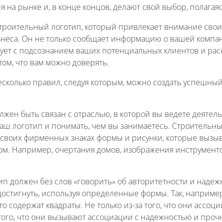
 на рынке и, в конце концов, делают свой выбор, полагая
строительный логотип, который привлекает внимание сво
знеса. Он не только сообщает информацию о вашей компан
ует с подсознанием ваших потенциальных клиентов и расс
том, что вам можно доверять.
есколько правил, следуя которым, можно создать успешны
олжен быть связан с отраслью, в которой вы ведете деяте
ваш логотип и понимать, чем вы занимаетесь. Строительн
 своих фирменных знаках формы и рисунки, которые вызы
ом. Например, очертания домов, изображения инструменто
тип должен без слов «говорить» об авторитетности и наде
достигнуть, используя определенные формы. Так, наприме
о содержат квадраты. Не только из-за того, что они ассоц
 того, что они вызывают ассоциации с надежностью и проч