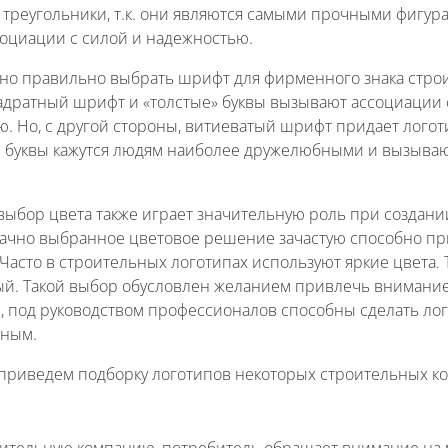
 треугольники, т.к. они являются самыми прочными фигур
оциации с силой и надежностью.
но правильно выбрать шрифт для фирменного знака строи
адратный шрифт и «толстые» буквы вызывают ассоциации 
. Но, с другой стороны, витиеватый шрифт придает логоти
 буквы кажутся людям наиболее дружелюбными и вызыва
ыбор цвета также играет значительную роль при создании
удачно выбранное цветовое решение зачастую способно п
Часто в строительных логотипах используют яркие цвета. 
й. Такой выбор обусловлен желанием привлечь внимание.
и, под руководством профессионалов способны сделать л
ьным.
приведем подборку логотипов некоторых строительных к
ительную компанию, потребитель обращает внимание на 