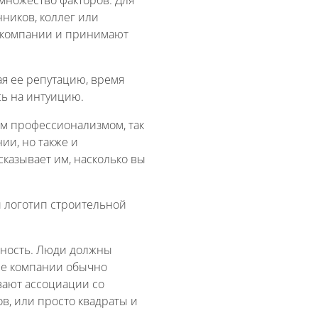
ников, коллег или
й компании и принимают
я ее репутацию, время
сь на интуицию.
им профессионализмом, так
ии, но также и
казывает им, насколько вы
й логотип строительной
льность. Люди должны
ые компании обычно
вают ассоциации со
в, или просто квадраты и