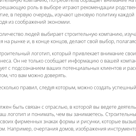
решающую роль в выборе играют рекомендации родствен
угие, в первую очередь, изучают ценовую политику каждо
одя из соображений экономии.
оличество людей выбирает строительную компанию, изуча
 на рынке и, в конце концов, делают свой выбор, полагая
строительный логотип, который привлекает внимание сво
знеса. Он не только сообщает информацию о вашей компан
ует с подсознанием ваших потенциальных клиентов и расс
том, что вам можно доверять.
есколько правил, следуя которым, можно создать успешны
олжен быть связан с отраслью, в которой вы ведете деяте
ваш логотип и понимать, чем вы занимаетесь. Строительн
 своих фирменных знаках формы и рисунки, которые вызы
ом. Например, очертания домов, изображения инструменто