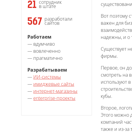
сотрудник
21
существования
в штате
Вот поэтому 
разработали
567
важен для би
сайтов
взаимодейств
Работаем
надежны, и о 
— вдумчиво
Существует н
— вовлеченно
фирмы.
— прагматично
Первое, он д
Разрабатываем
смотреть на 
—
ИИ-системы
используют в
—
имиджевые сайты
строительств
—
интернет-магазины
кубы.
—
enterprise-проекты
Второе, лого
Этого можно 
компаний част
также и из-за