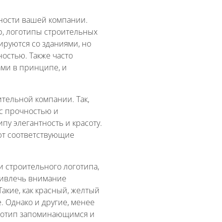
жности вашей компании.
р, логотипы строительных
иируются со зданиями, но
ностью. Также часто
ами в принципе, и
тельной компании. Так,
с прочностью и
пу элегантность и красоту.
ют соответствующие
 строительного логотипа,
ривлечь внимание
Такие, как красный, желтый
 Однако и другие, менее
оготип запоминающимся и