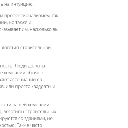
сь на интуицию.
им профессионализмом, так
ии, но также и
казывает им, насколько вы
й логотип строительной
льность. Люди должны
ые компании обычно
вают ассоциации со
в, или просто квадраты и
жности вашей компании.
р, логотипы строительных
иируются со зданиями, но
ностью. Также часто