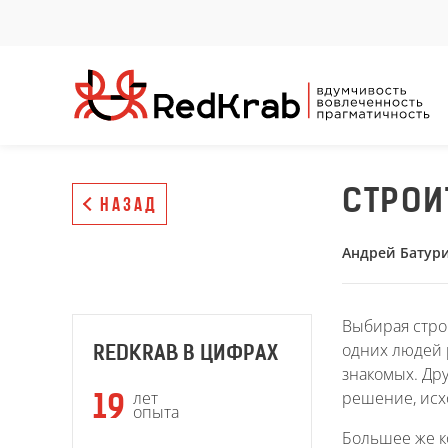
СТРОИ
НАЗАД
Андрей Батур
Выбирая стро
одних людей 
REDKRAB В ЦИФРАХ
знакомых. Др
решение, исх
лет
19
опыта
Большее же к