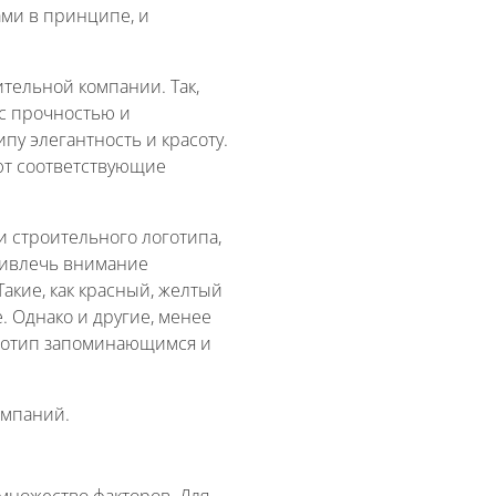
ами в принципе, и
тельной компании. Так,
с прочностью и
пу элегантность и красоту.
ют соответствующие
 строительного логотипа,
ривлечь внимание
Такие, как красный, желтый
 Однако и другие, менее
оготип запоминающимся и
омпаний.
множество факторов. Для