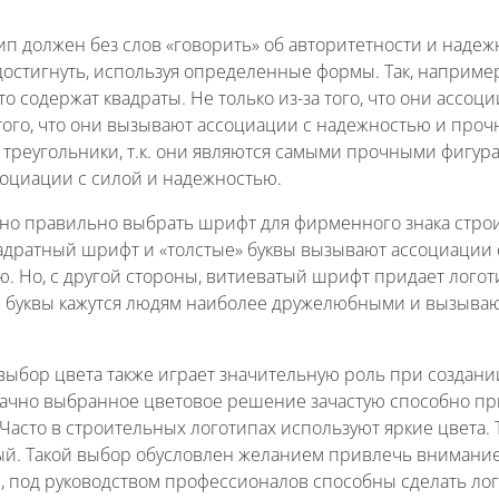
тип должен без слов «говорить» об авторитетности и наде
достигнуть, используя определенные формы. Так, наприме
о содержат квадраты. Не только из-за того, что они ассоц
 того, что они вызывают ассоциации с надежностью и проч
 треугольники, т.к. они являются самыми прочными фигур
оциации с силой и надежностью.
но правильно выбрать шрифт для фирменного знака строи
адратный шрифт и «толстые» буквы вызывают ассоциации 
. Но, с другой стороны, витиеватый шрифт придает логоти
 буквы кажутся людям наиболее дружелюбными и вызыва
ыбор цвета также играет значительную роль при создании
удачно выбранное цветовое решение зачастую способно п
Часто в строительных логотипах используют яркие цвета. 
й. Такой выбор обусловлен желанием привлечь внимание.
и, под руководством профессионалов способны сделать л