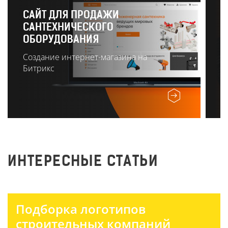
САЙТ ДЛЯ ПРОДАЖИ
САНТЕХНИЧЕСКОГО
Р
ОБОРУДОВАНИЯ
О
Создание интернет-магазина на
Битрикс
ИНТЕРЕСНЫЕ СТАТЬИ
Подборка логотипов
строительных компаний