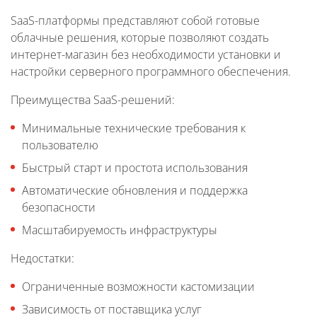
SaaS-платформы представляют собой готовые
облачные решения, которые позволяют создать
интернет-магазин без необходимости установки и
настройки серверного программного обеспечения.
Преимущества SaaS-решений:
Минимальные технические требования к
пользователю
Быстрый старт и простота использования
Автоматические обновления и поддержка
безопасности
Масштабируемость инфраструктуры
Недостатки:
Ограниченные возможности кастомизации
Зависимость от поставщика услуг