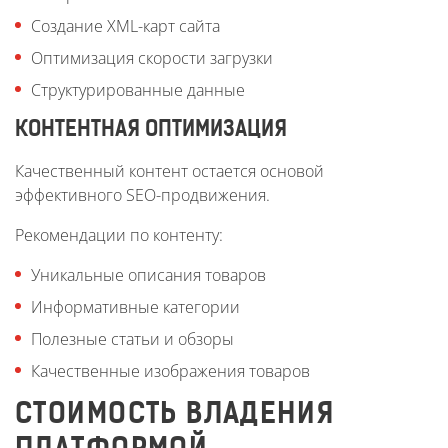
Создание XML-карт сайта
Оптимизация скорости загрузки
Структурированные данные
КОНТЕНТНАЯ ОПТИМИЗАЦИЯ
Качественный контент остается основой
эффективного SEO-продвижения.
Рекомендации по контенту:
Уникальные описания товаров
Информативные категории
Полезные статьи и обзоры
Качественные изображения товаров
СТОИМОСТЬ ВЛАДЕНИЯ