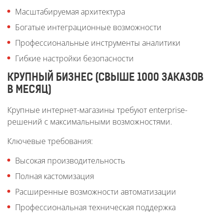
Масштабируемая архитектура
Богатые интеграционные возможности
Профессиональные инструменты аналитики
Гибкие настройки безопасности
КРУПНЫЙ БИЗНЕС (СВЫШЕ 1000 ЗАКАЗОВ
В МЕСЯЦ)
Крупные интернет-магазины требуют enterprise-
решений с максимальными возможностями.
Ключевые требования:
Высокая производительность
Полная кастомизация
Расширенные возможности автоматизации
Профессиональная техническая поддержка