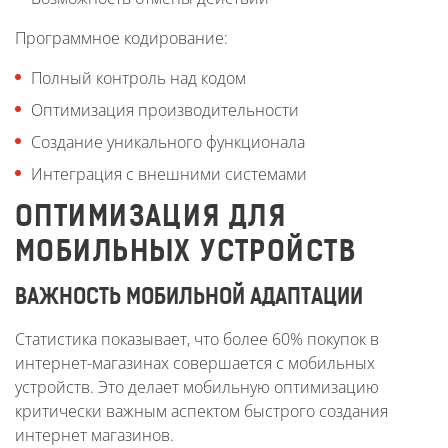
Программное кодирование:
Полный контроль над кодом
Оптимизация производительности
Создание уникального функционала
Интеграция с внешними системами
ОПТИМИЗАЦИЯ ДЛЯ
МОБИЛЬНЫХ УСТРОЙСТВ
ВАЖНОСТЬ МОБИЛЬНОЙ АДАПТАЦИИ
Статистика показывает, что более 60% покупок в
интернет-магазинах совершается с мобильных
устройств. Это делает мобильную оптимизацию
критически важным аспектом быстрого создания
интернет магазинов.