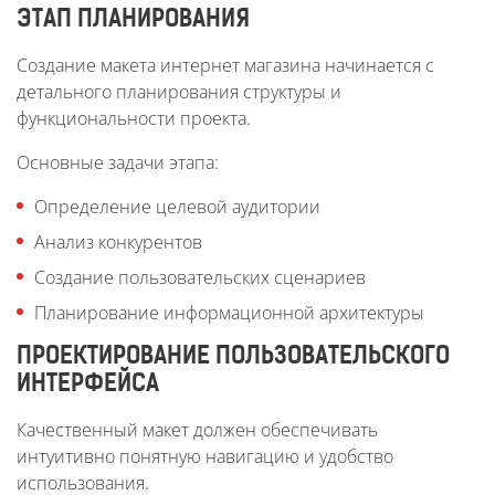
ЭТАП ПЛАНИРОВАНИЯ
Создание макета интернет магазина начинается с
детального планирования структуры и
функциональности проекта.
Основные задачи этапа:
Определение целевой аудитории
Анализ конкурентов
Создание пользовательских сценариев
Планирование информационной архитектуры
ПРОЕКТИРОВАНИЕ ПОЛЬЗОВАТЕЛЬСКОГО
ИНТЕРФЕЙСА
Качественный макет должен обеспечивать
интуитивно понятную навигацию и удобство
использования.