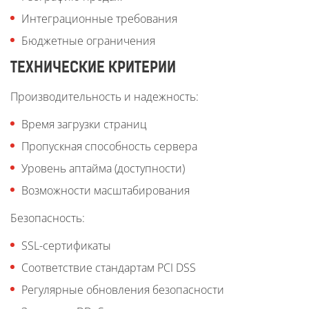
Интеграционные требования
Бюджетные ограничения
ТЕХНИЧЕСКИЕ КРИТЕРИИ
Производительность и надежность:
Время загрузки страниц
Пропускная способность сервера
Уровень аптайма (доступности)
Возможности масштабирования
Безопасность:
SSL-сертификаты
Соответствие стандартам PCI DSS
Регулярные обновления безопасности