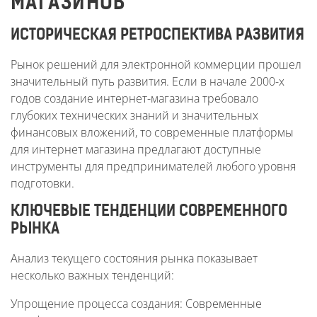
МАГАЗИНОВ
ИСТОРИЧЕСКАЯ РЕТРОСПЕКТИВА РАЗВИТИЯ
Рынок решений для электронной коммерции прошел
значительный путь развития. Если в начале 2000-х
годов создание интернет-магазина требовало
глубоких технических знаний и значительных
финансовых вложений, то современные платформы
для интернет магазина предлагают доступные
инструменты для предпринимателей любого уровня
подготовки.
КЛЮЧЕВЫЕ ТЕНДЕНЦИИ СОВРЕМЕННОГО
РЫНКА
Анализ текущего состояния рынка показывает
несколько важных тенденций:
Упрощение процесса создания: Современные