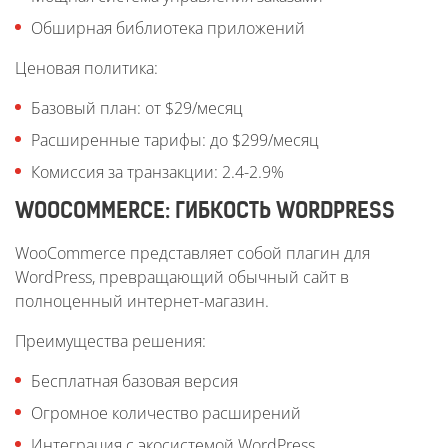
Обширная библиотека приложений
Ценовая политика:
Базовый план: от $29/месяц
Расширенные тарифы: до $299/месяц
Комиссия за транзакции: 2.4-2.9%
WOOCOMMERCE: ГИБКОСТЬ WORDPRESS
WooCommerce представляет собой плагин для
WordPress, превращающий обычный сайт в
полноценный интернет-магазин.
Преимущества решения:
Бесплатная базовая версия
Огромное количество расширений
Интеграция с экосистемой WordPress