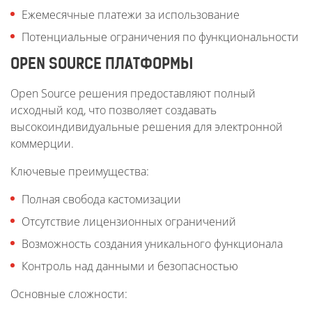
Ежемесячные платежи за использование
Потенциальные ограничения по функциональности
OPEN SOURCE ПЛАТФОРМЫ
Open Source решения предоставляют полный
исходный код, что позволяет создавать
высокоиндивидуальные решения для электронной
коммерции.
Ключевые преимущества:
Полная свобода кастомизации
Отсутствие лицензионных ограничений
Возможность создания уникального функционала
Контроль над данными и безопасностью
Основные сложности: