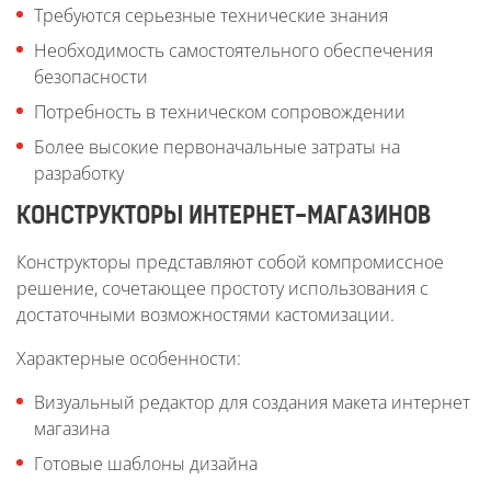
Требуются серьезные технические знания
Необходимость самостоятельного обеспечения
безопасности
Потребность в техническом сопровождении
Более высокие первоначальные затраты на
разработку
КОНСТРУКТОРЫ ИНТЕРНЕТ-МАГАЗИНОВ
Конструкторы представляют собой компромиссное
решение, сочетающее простоту использования с
достаточными возможностями кастомизации.
Характерные особенности:
Визуальный редактор для создания макета интернет
магазина
Готовые шаблоны дизайна