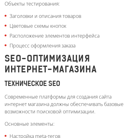
Объекты тестирования:
Заголовки и описания товаров
Цветовые схемы кнопок
Расположение элементов интерфейса
Процесс оформления заказа
SEO-ОПТИМИЗАЦИЯ
ИНТЕРНЕТ-МАГАЗИНА
ТЕХНИЧЕСКОЕ SEO
Современные платформы для создания сайта
интернет магазина должны обеспечивать базовые
возможности поисковой оптимизации.
Основные элементы:
Настройка meta-тегов