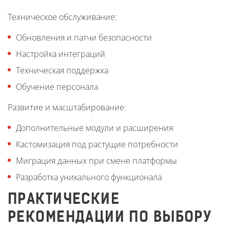
Техническое обслуживание:
Обновления и патчи безопасности
Настройка интеграций
Техническая поддержка
Обучение персонала
Развитие и масштабирование:
Дополнительные модули и расширения
Кастомизация под растущие потребности
Миграция данных при смене платформы
Разработка уникального функционала
ПРАКТИЧЕСКИЕ
РЕКОМЕНДАЦИИ ПО ВЫБОРУ