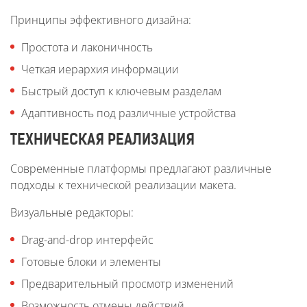
Принципы эффективного дизайна:
Простота и лаконичность
Четкая иерархия информации
Быстрый доступ к ключевым разделам
Адаптивность под различные устройства
ТЕХНИЧЕСКАЯ РЕАЛИЗАЦИЯ
Современные платформы предлагают различные
подходы к технической реализации макета.
Визуальные редакторы:
Drag-and-drop интерфейс
Готовые блоки и элементы
Предварительный просмотр изменений
Возможность отмены действий