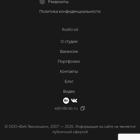
Реквизиты
Политика конфиденциальности
RedKrab
О студии
Вакансии
Портфолио
Контакты
Блог
Видео
e@rdkrab.ru
© ООО «Веб Эволюшен», 2007 — 2026. Информация на сайте не является
публичной офертой