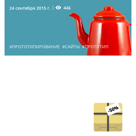
446
24 сентября 2015 г.
#ПРОТОТИПИРОВАНИЕ
#САЙТЫ
#ПРОТОТИП
Как можно снизить
стоимость разработки
сайта
213
7 июня 2015 г.
#САЙТЫ
#СТОИМОСТЬ
#РАЗРАБОТКА