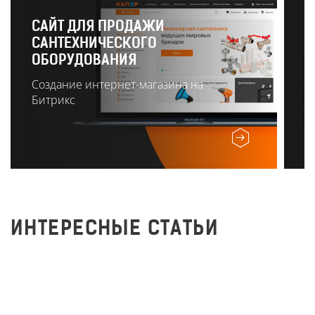
САЙТ ДЛЯ ПРОДАЖИ
САНТЕХНИЧЕСКОГО
Р
ОБОРУДОВАНИЯ
О
Создание интернет-магазина на
Битрикс
ИНТЕРЕСНЫЕ СТАТЬИ
Заполняем метатеги на
сайте правильно!