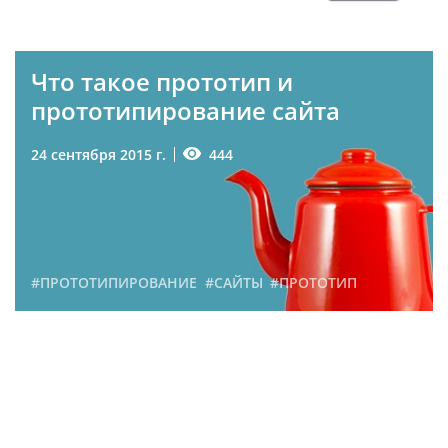
#САЙТЫ
#СТОИМОСТЬ
Что такое прототип и
прототипирование сайта
444
24 сентября 2015 г.
#ПРОТОТИПИРОВАНИЕ
#САЙТЫ
#ПРОТОТИП
Как можно снизить
стоимость разработки
сайта