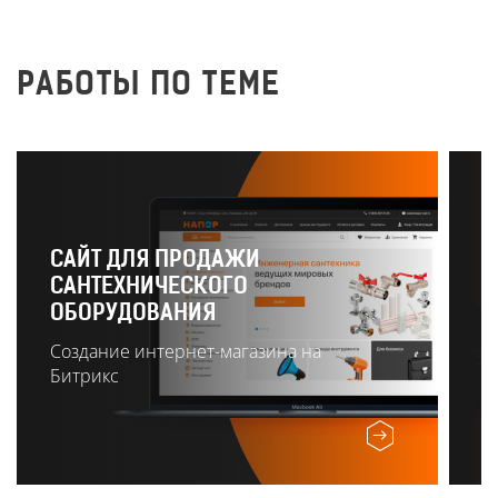
РАБОТЫ ПО ТЕМЕ
САЙТ ДЛЯ ПРОДАЖИ
САНТЕХНИЧЕСКОГО
Р
ОБОРУДОВАНИЯ
О
Создание интернет-магазина на
Битрикс