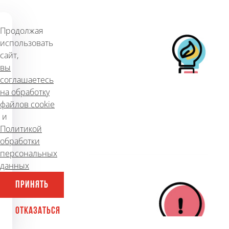
разработку сайта в нашей
студии
Продолжая
247
25 марта 2014 г.
использовать
сайт,
вы
#САЙТЫ
#ЗАКАЗАТЬ САЙТ
соглашаетесь
на обработку
файлов cookie
Что обычно не входит в
и
разработку сайта
Политикой
обработки
209
19 апреля 2012 г.
персональных
данных
ПРИНЯТЬ
ОТКАЗАТЬСЯ
#САЙТЫ
#ЗАКАЗАТЬ САЙТ