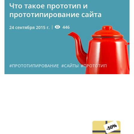
Что такое прототип и
прототипирование сайта
446
24 сентября 2015 г.
#ПРОТОТИПИРОВАНИЕ
#САЙТЫ
#ПРОТОТИП
Как можно снизить
стоимость разработки
сайта
213
7 июня 2015 г.