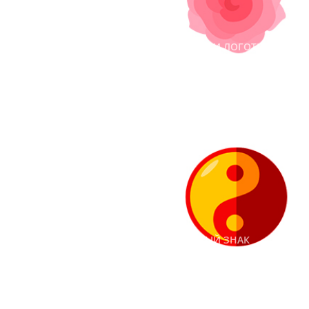
#АЙДЕНТИКА
#ЛОГОТИПЫ
#ПОДБОРКИ ЛОГОТИПОВ
Логотип или товарный
знак: что выбрать, в чем
разница
565
24 октября 2018 г.
#ЛОГОТИПЫ
#АЙДЕНТИКА
#ТОВАРНЫЙ ЗНАК
Логотипы в зеленом!