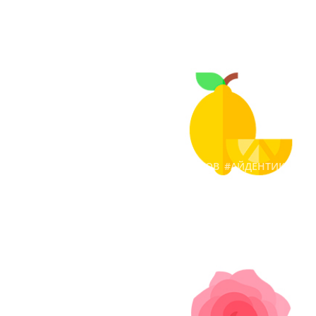
Желтый цвет в логотипах
— значение, примеры для
вдохновения
7,729
1 октября 2018 г.
#ЛОГОТИПЫ
#ПОДБОРКИ ЛОГОТИПОВ
#АЙДЕНТИКА
Логотипы в розовом: la vie
en rose
1,841
16 октября 2018 г.