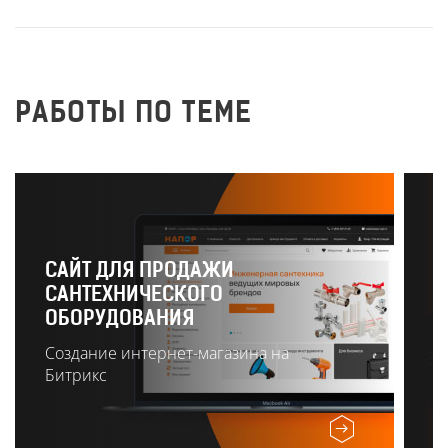
РАБОТЫ ПО ТЕМЕ
САЙТ ДЛЯ ПРОДАЖИ
САНТЕХНИЧЕСКОГО
Р
ОБОРУДОВАНИЯ
О
Создание интернет-магазина на
Битрикс