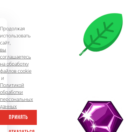
4,960
15 ноября 2018 г.
Продолжая
использовать
сайт,
вы
#ЛОГОТИПЫ
#ПОДБОРКИ ЛОГОТИПОВ
#АЙДЕНТИКА
соглашаетесь
на обработку
файлов cookie
Фиолетовый логотип —
и
королевский цвет для
Политикой
стильных компаний
обработки
персональных
данных
4,403
27 ноября 2018 г.
ПРИНЯТЬ