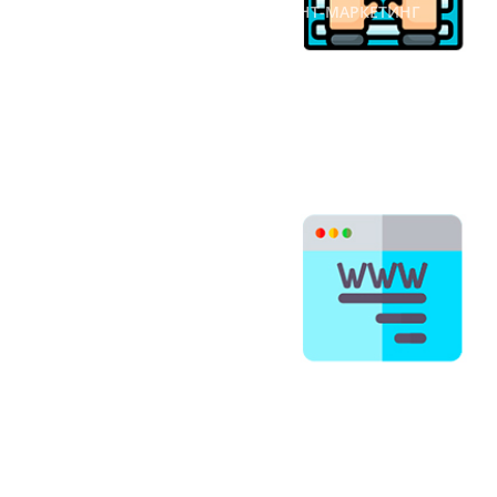
#ИНТЕРНЕТ-МАРКЕТИНГ
#КОНТЕНТ-МАРКЕТИНГ
#SEO
Продвижение малого
бизнеса в интернете: сайт,
соцсети и другие способы
1,082
19 марта 2019 г.
#МАРКЕТИНГ
#SMM
#SEO
Факторы, влияющие на
SEO (СЕО) продвижение