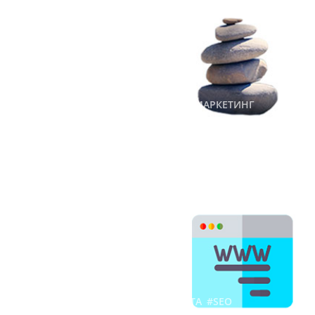
сайта
1,069
17 января 2018 г.
#SEO
#ПРОДВИЖЕНИЕ
#САЙТЫ
#МАРКЕТИНГ
Silo-структура сайта: как
понравиться поисковым
системам
755
25 февраля 2019 г.
#САЙТЫ
#ЭТАПЫ СОЗДАНИЯ САЙТА
#SEO