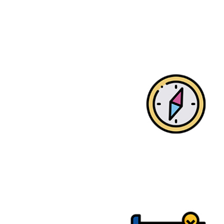
SEO завтра
749
9 марта 2018 г.
#SEO
#САЙТЫ
#ПРОДВИЖЕНИЕ
#ИНТЕРНЕТ-МАРКЕТИНГ
Продвигаем сайт
статьями: SEO-
оптимизация текста
747
20 апреля 2018 г.