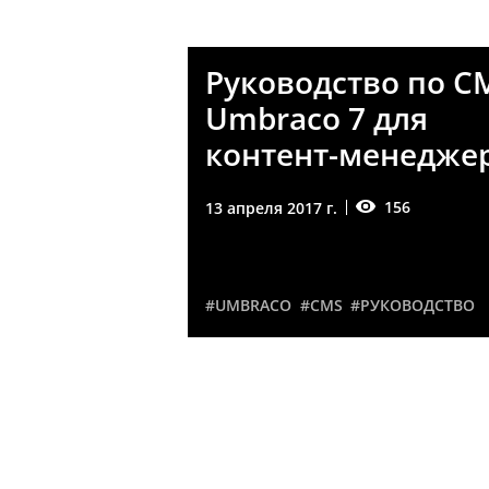
Руководство по C
Umbraco 7 для
контент-менедже
156
13 апреля 2017 г.
#UMBRACO
#CMS
#РУКОВОДСТВО
Что нового в Umb
7.5.0
23
22 августа 2016 г.