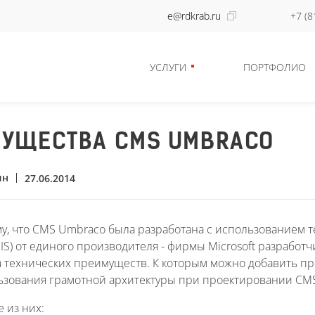
e@rdkrab.ru
+7 (8
УСЛУГИ
ПОРТФОЛИО
УЩЕСТВА CMS UMBRACO
ин
27.06.2014
у, что CMS Umbraco была разработана с использованием тех
IIS) от единого производителя - фирмы Microsoft разработ
а технических преимуществ. К которым можно добавить п
льзования грамотной архитектуры при проектировании CM
 из них: