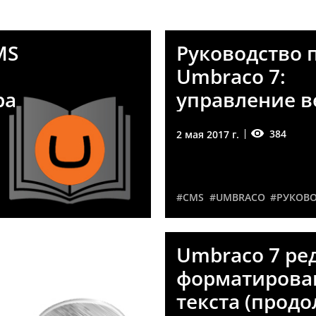
MS
Руководство 
Umbraco 7:
ра
управление 
384
2 мая 2017 г.
#CMS
#UMBRACO
#РУКОВ
raco
Umbraco 7 ре
форматирова
текста (прод