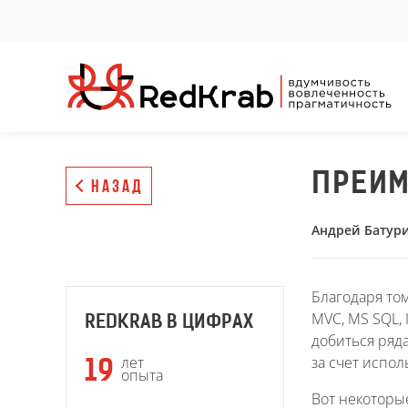
ПРЕИМ
НАЗАД
Андрей Батур
Благодаря том
MVC, MS SQL, 
REDKRAB В ЦИФРАХ
добиться ряд
за счет испо
лет
19
опыта
Вот некоторые