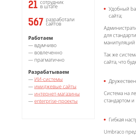
сотрудник
21
в штате
Удобный ba
сайта;
разработали
567
сайтов
Администрати
для стандарт
Работаем
манипуляций 
— вдумчиво
— вовлеченно
Так же систе
— прагматично
сайта, что бу
Разрабатываем
—
ИИ-системы
Дружествен
—
имиджевые сайты
Система на л
—
интернет-магазины
стандартом и
—
enterprise-проекты
Гибкая наст
Umbraco пред