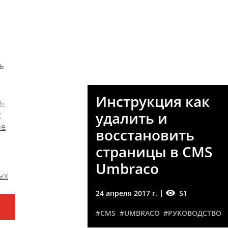
#UMBRACO
#CMS
#РАЗРАБОТКА
ь
Инструкция как
сь
удалить и
у
ie
восстановить
страницы в CMS
Umbraco
ых
51
24 апреля 2017 г.
#CMS
#UMBRACO
#РУКОВОДСТВО