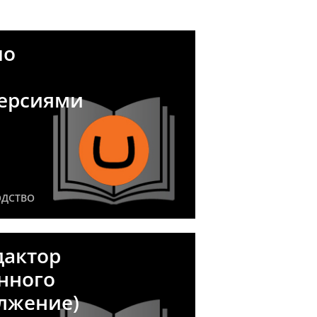
по
версиями
ОДСТВО
дактор
нного
олжение)