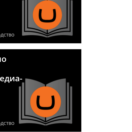
ОДСТВО
по
едиа-
ОДСТВО