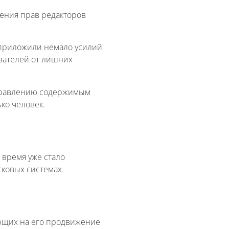
ения прав редакторов
 приложили немало усилий
вателей от лишних
 управлению содержимым
ько человек.
 время уже стало
сковых системах.
ющих на его продвижение