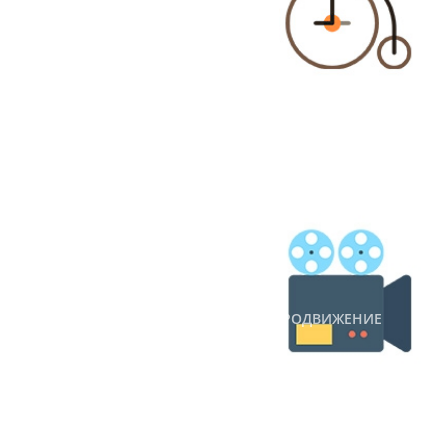
#ПРОДВИЖЕНИЕ
#SEO
#САЙТЫ
#ИНТЕРНЕТ-МАРКЕТИНГ
Что полезно знать о
видеоконтенте в 2018 году
713
20 февраля 2018 г.
#ИНТЕРНЕТ-МАРКЕТИНГ
#SMM
#ПРОДВИЖЕНИЕ
#САЙТЫ
#ВИДЕО
О методах и инструментах