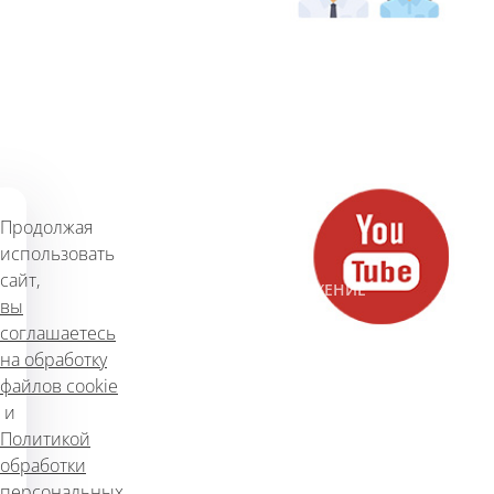
#КРАУД-МАРКЕТИНГ
Продвижение на YouTube
674
5 марта 2018 г.
Продолжая
использовать
сайт,
#ИНТЕРНЕТ-МАРКЕТИНГ
#ПРОДВИЖЕНИЕ
вы
#СОЦИАЛЬНЫЕ СЕТИ
соглашаетесь
на обработку
файлов cookie
SEO завтра
и
Политикой
752
9 марта 2018 г.
обработки
персональных