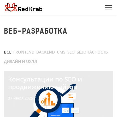
ВЕБ-РАЗРАБОТКА
ВСЕ
FRONTEND
BACKEND
CMS
SEO
БЕЗОПАСНОСТЬ
ДИЗАЙН И UX/UI
Консультации по SEO и
продвижению сайтов
1
27 июля 2025 г.