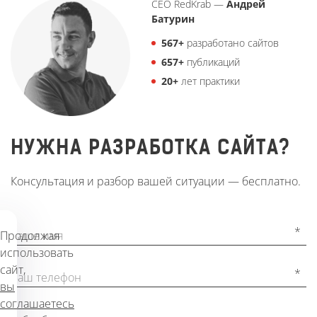
CEO RedKrab —
Андрей
Батурин
567
+
разработано сайтов
657
+
публикаций
20
+
лет практики
НУЖНА РАЗРАБОТКА САЙТА?
Консультация и разбор вашей ситуации — бесплатно.
*
Продолжая
Ваше имя
использовать
сайт,
*
Ваш телефон
вы
соглашаетесь