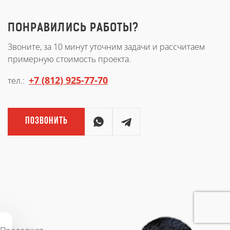
ПОНРАВИЛИСЬ РАБОТЫ?
Звоните, за 10 минут уточним задачи и рассчитаем
примерную стоимость проекта.
+7 (812) 925-77-70
тел.:
КОМУ СДЕЛАЛИ
ПОЗВОНИТЬ
Частный юрист Мария Фадеева
ЧТО СДЕЛАЛИ
Логотип