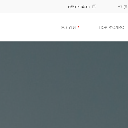
e@rdkrab.ru
+7 (8
УСЛУГИ
ПОРТФОЛИО