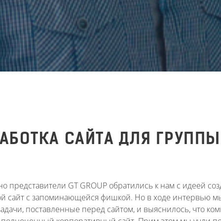
РАБОТКА САЙТА ДЛЯ ГРУПП
о представители GT GROUP обратились к нам с идеей соз
й сайт с запоминающейся фишкой. Но в ходе интервью м
задачи, поставленные перед сайтом, и выяснилось, что ко
я полноценный корпоративный сайт. Прим этом мы учли п