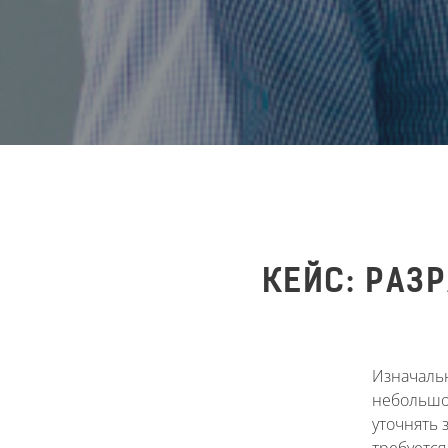
КЕЙС: РАЗ
Изначальн
небольшо
уточнять 
требуетс