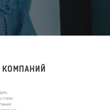
Ы КОМПАНИЙ
дать
ы стали
мпании
ожелание